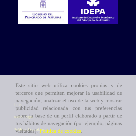
Este sitio web utiliza cookies propias y de
terceros que permiten mejorar la usabilidad de
navegación, analizar el uso de la web y mostrar
Inicio
publicidad relacionada con tus preferencias
sobre la base de un perfil elaborado a partir de
Aviso Legal
tus hábitos de navegación (por ejemplo, páginas
Política de cookies
visitadas).
Política de cookies
.