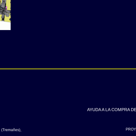
AYUDA A LA COMPRA D
PROY
2 (Tremañes),